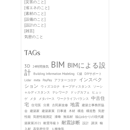
[災害のこと]
[省エネのこと]
[素材のこと]
[設備のこと]
[設計のこと]
[雑言]
気密のこと
TAGs
BIM
BIMによる設
3D
24時間換気
計
Building Information Modeling
C値
DIYサポート
インスペク
Lidar
meta
PayPay
アフターコロナ
ション
ウィズコロナ
キープディスタンス
ソーシ
ャルディスタンス
テレワーク
ドッグカフェ
ヒュッ
中古住
ゲ
メタ
メタバース
ワークライフバランス
宅
地震
住宅医
分業
古民家改修
建築士事務所協
会
建築家
建築家展
日事連
木材
構造
構造塾
気密
性能
気密性能測定
漆喰
無垢材
福山ゆかりの現代建
耐震診断
築家展2021
耐震等級３
設計
講演
輸
入材
高気密住宅
１種換気