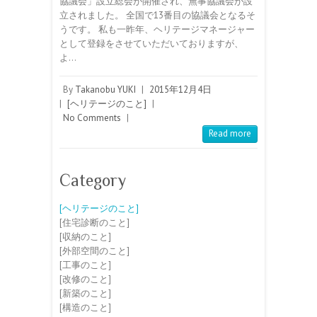
協議会」設立総会が開催され、無事協議会が設
立されました。 全国で13番目の協議会となるそ
うです。 私も一昨年、ヘリテージマネージャー
として登録をさせていただいておりますが、
よ…
By
Takanobu YUKI
|
2015年12月4日
|
[ヘリテージのこと]
|
No Comments
|
Read more
Category
[ヘリテージのこと]
[住宅診断のこと]
[収納のこと]
[外部空間のこと]
[工事のこと]
[改修のこと]
[新築のこと]
[構造のこと]