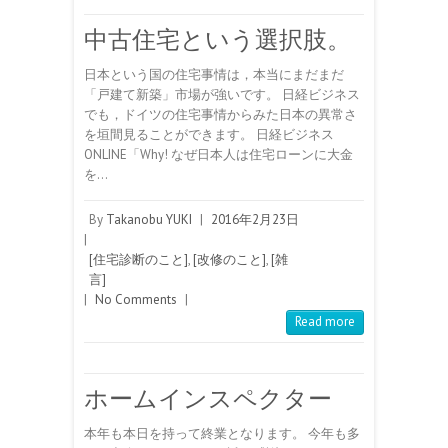
中古住宅という選択肢。
日本という国の住宅事情は，本当にまだまだ
「戸建て新築」市場が強いです。 日経ビジネス
でも，ドイツの住宅事情からみた日本の異常さ
を垣間見ることができます。 日経ビジネス
ONLINE「Why! なぜ日本人は住宅ローンに大金
を…
By
Takanobu YUKI
|
2016年2月23日
|
[住宅診断のこと]
,
[改修のこと]
,
[雑
言]
|
No Comments
|
Read more
ホームインスペクター
本年も本日を持って終業となります。 今年も多