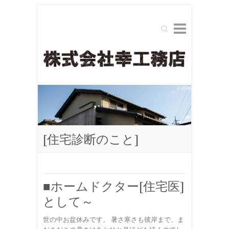
Search
[住宅診断のこと]
■ホームドクター[住宅医]
として～
世の中お盆休みです。 暑さ寒さも彼岸まで、ま