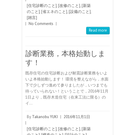
[住宅診断のこと]
,
[改修のこと]
,
[新築
のこと]
,
[省エネのこと]
,
[設備のこと]
,
[雑言]
|
No Comments
|
Read more
診断業務，本格始動しま
す！
既存住宅の住宅診断および耐震診断業務をいよ
いよ本格始動します！ 環境を整えながら，水面
下で少しずつ進めて参りましたが，いつまでも
待っていられない！ということで，2016年11月
1日より，既存木造住宅（在来工法に限る）の
イ…
By
Takanobu YUKI
|
2016年11月1日
|
[住宅診断のこと]
,
[改修のこと]
,
[新築
のこと]
,
[構造のこと]
,
[設計のこと]