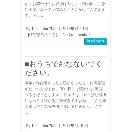
が，お問合せのお客様はみな，「契約後」に急
に不安になって，僕のところにかけこんできま
す。 イン…
By
Takanobu YUKI
|
2017年5月13日
|
[住宅診断のこと]
|
No Comments
|
Read more
■おうちで死なないでく
ださい。
今年の冬は寒かったり暖かかったり，体調管理
がたいへんですね。 寒い日には暖かいお風呂に
入るとほっとします。 日本人は，やっぱり浴槽
にゆっくり浸かるのが好きですよね。 こんな露
天風呂だと気分爽快に違いありません。 さて。
…
By
Takanobu YUKI
|
2017年1月30日
|