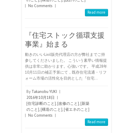
|
No Comments
|
Read more
『住宅ストック循環支援
事業』始まる
動きのいいLixil販売代理店の方が弊社までご持
参してくださいました。 こういう素早い情報提
供は非常に助かります。心強いです。 平成28年
10月11日の補正予算にて，既存住宅流通・リフ
ォーム市場の活性化を目的とした『住宅…
By
Takanobu YUKI
|
2016年10月18日
|
[住宅診断のこと]
,
[改修のこと]
,
[新築
のこと]
,
[構造のこと]
,
[省エネのこと]
|
No Comments
|
Read more