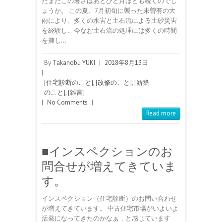
だまだこの暑さはあとひと月ほども続くのでし
ょうか。 この夏、7月初旬に襲った未曽有の大
雨により、多くの水害と土石流による土砂災害
を経験し、今なお土石流の処理には多くの時間
を擁し…
By
Takanobu YUKI
|
2018年8月13日
|
[住宅診断のこと]
,
[改修のこと]
,
[新築
のこと]
,
[雑言]
|
No Comments
|
Read more
■インスペクションのお
問合せが増えてきていま
す。
インスペクション（住宅診断）のお問い合わせ
が増えてきています。 中古住宅市場がいよいよ
活発になってきたのかなぁ，と感じています