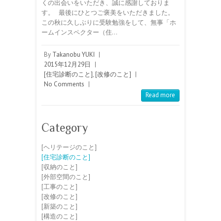
くの出会いをいただき、誠に感謝しておりま
す。 最後にひとつご褒美をいただきました。
この秋に久しぶりに受験勉強をして、無事「ホ
ームインスペクター（住…
By
Takanobu YUKI
|
2015年12月29日
|
[住宅診断のこと]
,
[改修のこと]
|
No Comments
|
Read more
Category
[ヘリテージのこと]
[住宅診断のこと]
[収納のこと]
[外部空間のこと]
[工事のこと]
[改修のこと]
[新築のこと]
[構造のこと]