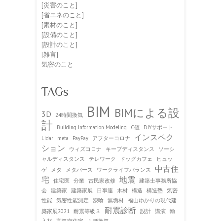
[災害のこと]
[省エネのこと]
[素材のこと]
[設備のこと]
[設計のこと]
[雑言]
気密のこと
TAGs
BIM
BIMによる設
3D
24時間換気
計
Building Information Modeling
C値
DIYサポート
インスペク
Lidar
meta
PayPay
アフターコロナ
ション
ウィズコロナ
キープディスタンス
ソーシ
ャルディスタンス
テレワーク
ドッグカフェ
ヒュッ
中古住
ゲ
メタ
メタバース
ワークライフバランス
宅
地震
住宅医
分業
古民家改修
建築士事務所協
会
建築家
建築家展
日事連
木材
構造
構造塾
気密
性能
気密性能測定
漆喰
無垢材
福山ゆかりの現代建
耐震診断
築家展2021
耐震等級３
設計
講演
輸