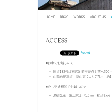
HOME
BROG
WORKS
ABOUT US
ACCESS
Pocket
■お車でお越しの方
国道182号線雨宮池前交差点を西へ500
山陽自動車道 福山東ICより7.7km 約1
■公共交通機関でお越しの方
JR福塩線 道上駅より1.3km 徒歩15分