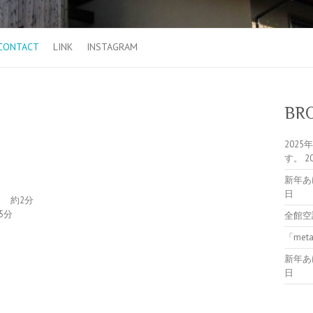
CONTACT
LINK
INSTAGRAM
BR
202
す。
2
新年あ
日
ｍ 約2分
5分
全館空
「me
新年あ
日