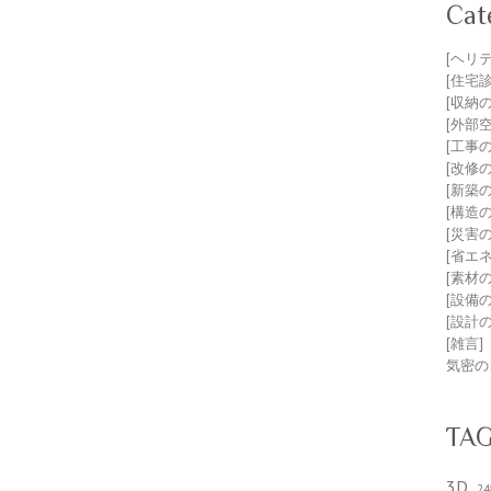
Cat
[ヘリ
[住宅
[収納
[外部
[工事
[改修
[新築
[構造
[災害
[省エ
[素材
[設備
[設計
[雑言]
気密の
TA
3D
2