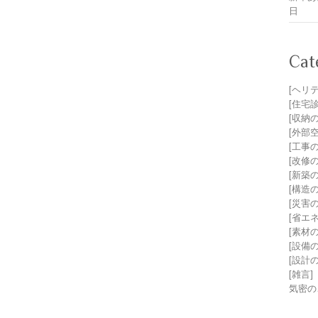
日
Cat
[ヘリ
[住宅
[収納
[外部
[工事
[改修
[新築
[構造
[災害
[省エ
[素材
[設備
[設計
[雑言]
気密の