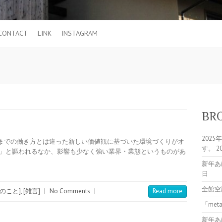
CONTACT
LINK
INSTAGRAM
BR
202
までの働き方とは違った新しい価値観に基づいた環境づくりがオ
す。
2
況」と謳われるなか、影響も少なく強い業界・業態というものがあ
新年あ
日
全館空
修のこと]
,
[雑言]
|
No Comments
|
Read more
「me
新年あ