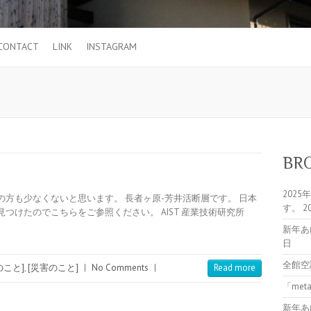
CONTACT
LINK
INSTAGRAM
BR
202
方も少なくないと思います。 長者ヶ原-芳井活断層です。 日本
す。
2
つけたのでこちらをご参照ください。 AIST 産業技術研究所
新年あ
日
全館空
のこと]
,
[災害のこと]
|
No Comments
|
Read more
「me
新年あ