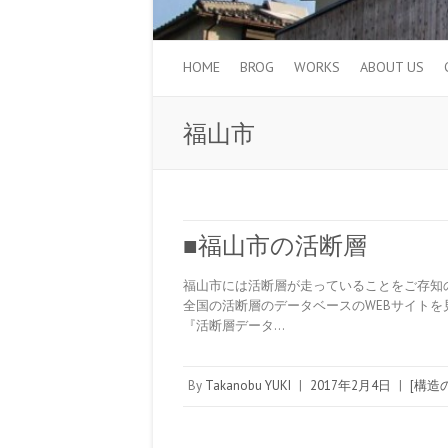
HOME
BROG
WORKS
ABOUT US
福山市
■福山市の活断層
福山市には活断層が走っていることをご存知の
全国の活断層のデータベースのWEBサイトを見
『活断層データ…
By
Takanobu YUKI
|
2017年2月4日
|
[構造