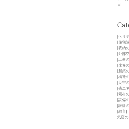
日
Cat
[ヘリ
[住宅
[収納
[外部
[工事
[改修
[新築
[構造
[災害
[省エ
[素材
[設備
[設計
[雑言]
気密の