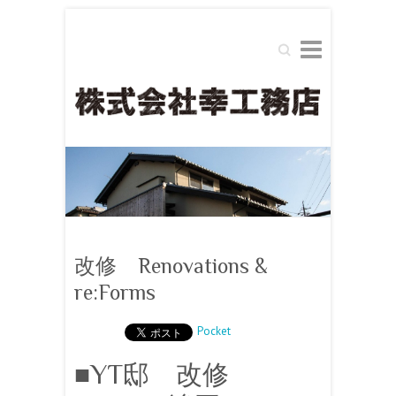
Search
改修 Renovations &
re:Forms
Pocket
■YT邸 改修