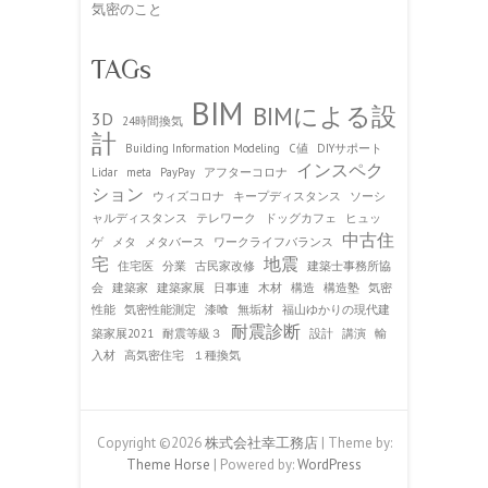
気密のこと
TAGs
BIM
BIMによる設
3D
24時間換気
計
Building Information Modeling
C値
DIYサポート
インスペク
Lidar
meta
PayPay
アフターコロナ
ション
ウィズコロナ
キープディスタンス
ソーシ
ャルディスタンス
テレワーク
ドッグカフェ
ヒュッ
中古住
ゲ
メタ
メタバース
ワークライフバランス
宅
地震
住宅医
分業
古民家改修
建築士事務所協
会
建築家
建築家展
日事連
木材
構造
構造塾
気密
性能
気密性能測定
漆喰
無垢材
福山ゆかりの現代建
耐震診断
築家展2021
耐震等級３
設計
講演
輸
入材
高気密住宅
１種換気
Copyright ©2026
株式会社幸工務店
| Theme by:
Theme Horse
| Powered by:
WordPress