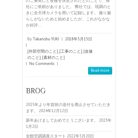
のご褒美にと改修を決意されたとのことで、弊
社にご依頼がありました。 弊社では、現調のと
きに全天球カメラを用いて記録します。 撮り漏
らしがないためと始めましたが、これがなかな
か好評…
By
Takanobu YUKI
|
2018年5月15日
|
[外部空間のこと]
,
[工事のこと]
,
[改修
のこと]
,
[素材のこと]
|
No Comments
|
Read more
BROG
2025年より年賀状の送付を廃止させていただき
ます。
2024年12月12日
新年あけましておめでとうございます。
2023年
1月2日
全館空調講座スタート
2022年5月20日